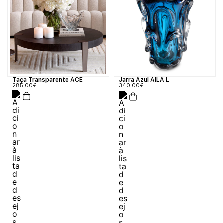
Taça Transparente ACE
Jarra Azul AILA L
285,00
€
340,00
€