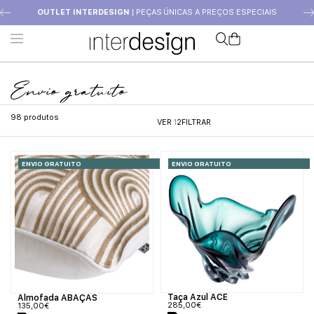
OUTLET INTERDESIGN
| PEÇAS ÚNICAS A PREÇOS ESPECIAIS
Envio gratuito
98
produtos
VER
1
2
FILTRAR
ENVIO GRATUITO
ENVIO GRATUITO
Taça Azul ACE
Almofada ABAÇAS
285,00
€
135,00
€