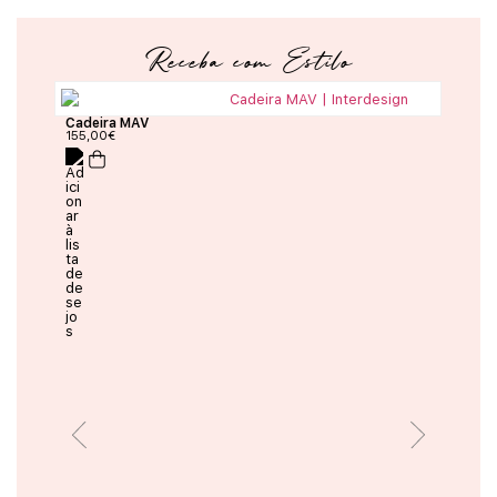
Receba com Estilo
Cadeira MAV
155,00
€
Mes
2.