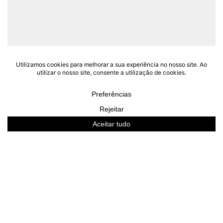
COM A INTERDESIGN, A DISTÂNCIA
DESAPARECE
A casa dos seus sonhos começa aqui, presencialmente ou
online.
1
2
3
4
5
Divisão
Prazo
Orçamento
Loja
Contactos
Qual o espaço da sua casa que gostaria de remodelar ou
renovar?