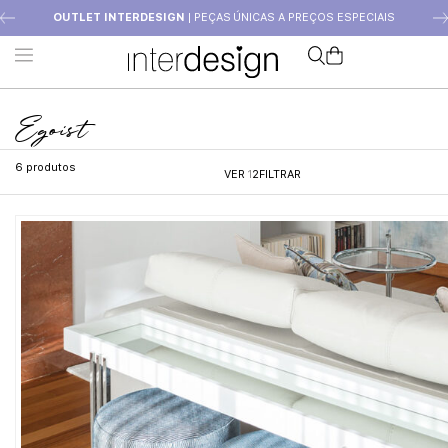
OUTLET INTERDESIGN
| PEÇAS ÚNICAS A PREÇOS ESPECIAIS
Egoist
6
produtos
VER
1
2
FILTRAR