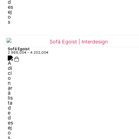
Sofá Egoist
2.968,00
€
–
4.202,00
€