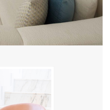
Candeeiro de Pé Vanity
1.123,00
€
–
1.173,00
€