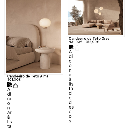
Candeeiro de Teto Orve
431,00
€
–
752,00
€
Candeeiro de Teto Alma
301,00
€