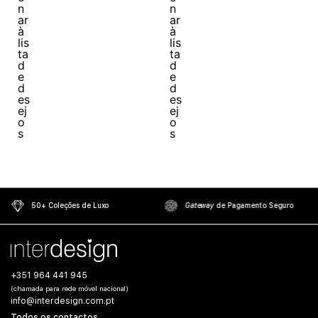
50+ Coleções de Luxo
Gateway
de Pagamento Seguro
+351 964 441 945
(chamada para rede móvel nacional)
info@interdesign.com.pt
Todos os contactos