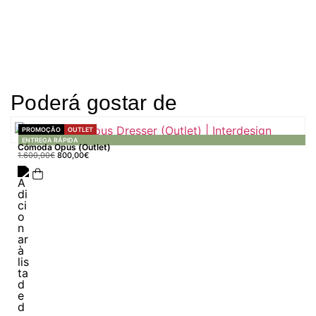
Poderá gostar de
PROMOÇÃO
OUTLET
ENTREGA RÁPIDA
Cómoda Opus (Outlet)
1.600,00
€
800,00
€