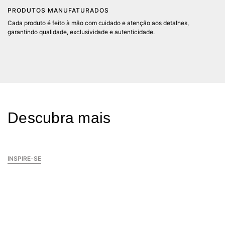
PRODUTOS MANUFATURADOS
Cada produto é feito à mão com cuidado e atenção aos detalhes,
P
garantindo qualidade, exclusividade e autenticidade.
Co
ma
in
SA
Descubra mais
INSPIRE-SE