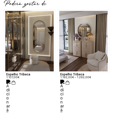
Poderá gostar de
Espelho Tribeca
Espelho Tribeca
1.107,00
€
1.192,00
€
–
1.292,00
€