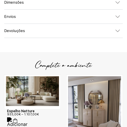
Dimensões
Envios
Devoluções
Complete o ambiente
Espelho Natture
933,00
€
–
1.107,00
€