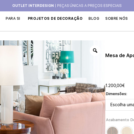
OUTLET INTERDESIGN
| PEÇAS ÚNICAS A PREÇOS ESPECIAIS
PARA SI
PROJETOS DE DECORAÇÃO
BLOG
SOBRE NÓS
Mesa de Ap
1.200,00
€
Dimensões
Acabamento D