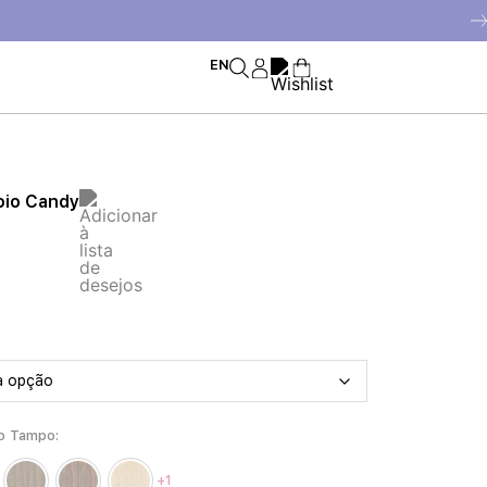
EN
oio Candy
o Tampo
+1