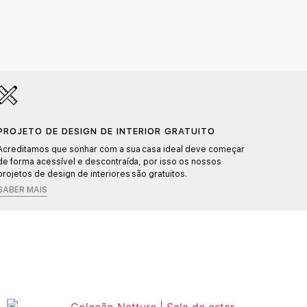
PROJETO DE DESIGN DE INTERIOR GRATUITO
PROD
Acreditamos que sonhar com a sua casa ideal deve começar
Cada p
de forma acessível e descontraída, por isso os nossos
detalhe
projetos de design de interiores são gratuitos.
SABER MAIS