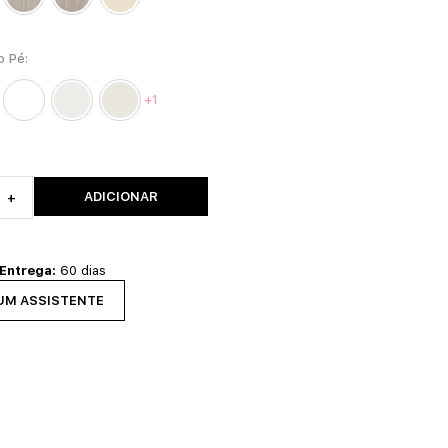
o Pé
+1
ADICIONAR
+
 Entrega:
60 dias
UM ASSISTENTE