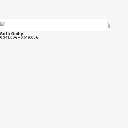
Sofá Guilty
6.341,00
€
–
6.519,00
€