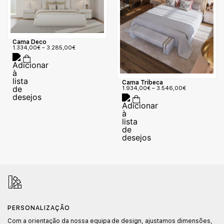
Cama Deco
1.334,00
€
–
3.285,00
€
Cama Tribeca
1.934,00
€
–
3.546,00
€
PERSONALIZAÇÃO
Com a orientação da nossa equipa de design, ajustamos dimensões,