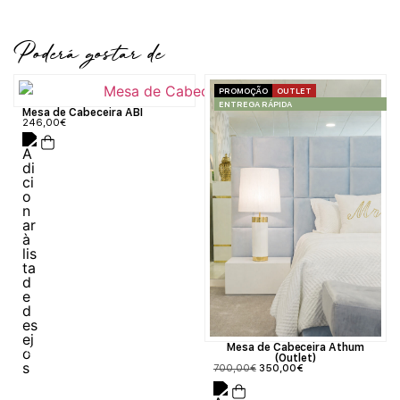
Poderá gostar de
PROMOÇÃO
OUTLET
ENTREGA RÁPIDA
Mesa de Cabeceira ABI
246,00
€
Mesa de Cabeceira Athum
(Outlet)
700,00
€
350,00
€