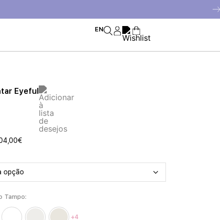
EN
tar Eyeful
04,00
€
o Tampo
+4