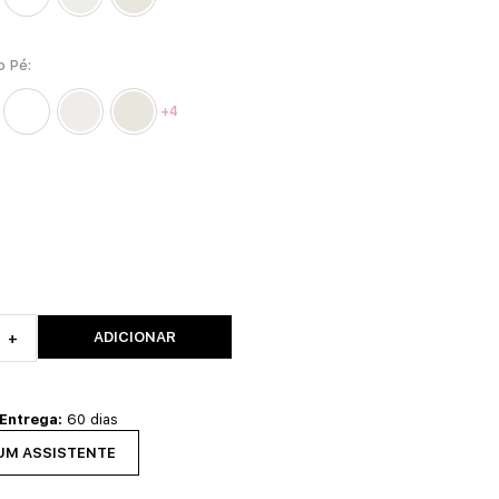
o Pé
+4
ADICIONAR
+
 Entrega:
60 dias
UM ASSISTENTE