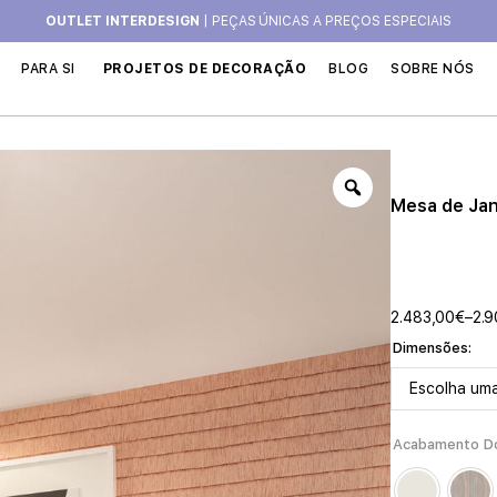
OUTLET INTERDESIGN
| PEÇAS ÚNICAS A PREÇOS ESPECIAIS
PARA SI
PROJETOS DE DECORAÇÃO
BLOG
SOBRE NÓS
Mesa de Jan
2.483,00
€
–
2.9
Dimensões
Acabamento D