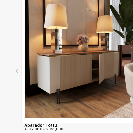
Aparador Tottu
4.317,00
€
–
5.351,00
€