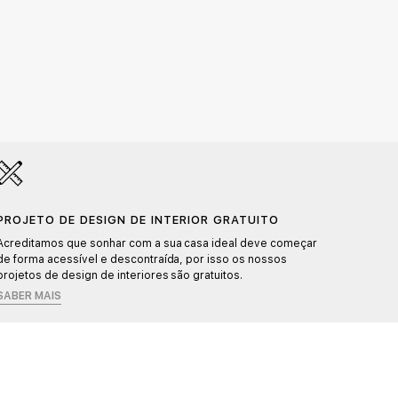
PROJETO DE DESIGN DE INTERIOR GRATUITO
PROD
Acreditamos que sonhar com a sua casa ideal deve começar
Cada p
de forma acessível e descontraída, por isso os nossos
detalhe
projetos de design de interiores são gratuitos.
SABER MAIS