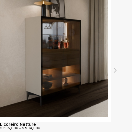
Mesa 
9.000
Licoreiro Natture
5.535,00
€
–
5.904,00
€