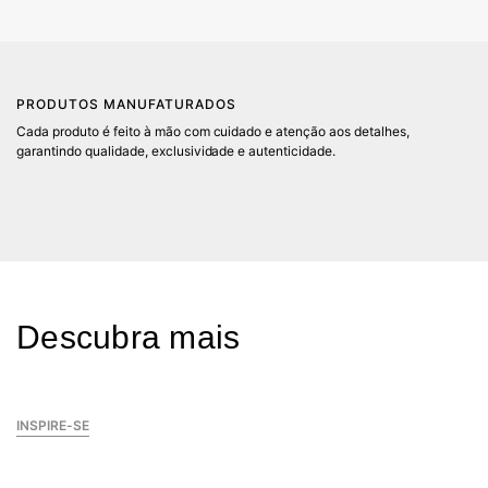
PRODUTOS MANUFATURADOS
Cada produto é feito à mão com cuidado e atenção aos detalhes,
P
garantindo qualidade, exclusividade e autenticidade.
Co
ma
in
SA
Descubra mais
INSPIRE-SE