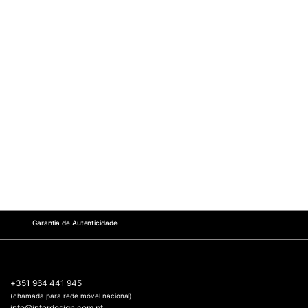
Garantia de Autenticidade
+351 964 441 945
(chamada para rede móvel nacional)
info@interdesign.com.pt